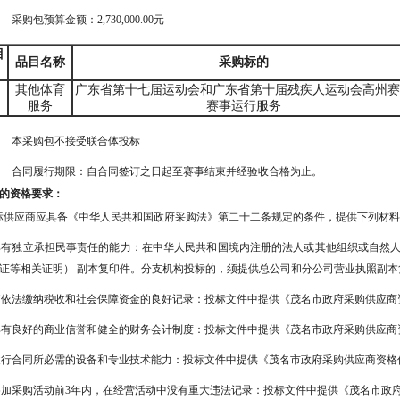
采购包预算金额：
2,730,000.00元
目
品目名称
采购标的
其他体育
广东省第十七届运动会和广东省第十届残疾人运动会高州赛
服务
赛事运行服务
本采购包
不接受
联合体投标
合同履行期限：
自合同签订之日起至赛事结束并经验收合格为止。
的资格要求：
投标供应商应具备《中华人民共和国政府采购法》第二十二条规定的条件，提供下列材
具有独立承担民事责任的能力：在中华人民共和国境内注册的法人或其他组织或自然人
证等相关证明） 副本复印件。分支机构投标的，须提供总公司和分公司营业执照副
有依法缴纳税收和社会保障资金的良好记录：投标文件中提供《茂名市政府采购供应商
具有良好的商业信誉和健全的财务会计制度：投标文件中提供《茂名市政府采购供应商
履行合同所必需的设备和专业技术能力：投标文件中提供《茂名市政府采购供应商资格
参加采购活动前3年内，在经营活动中没有重大违法记录：投标文件中提供《茂名市政