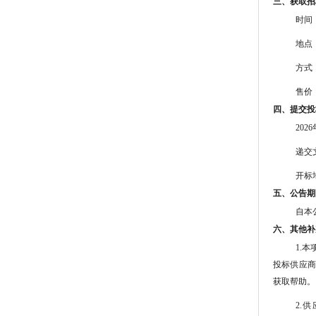
三、获取招
时间
地点
方式
售价
四、提交投
202
递交
开标
五、公告期
自本
六、其他补
1.本
投标供应商
获取帮助。
2.