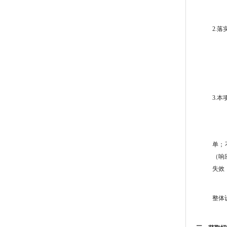
2.
3.
单；
（响应
失效
整体