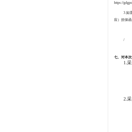
https://gdgp
3.如
应）担保函
/
七、对本次
1.
2.