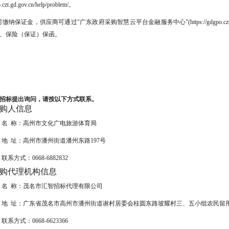
o.czt.gd.gov.cn/help/problem/。
需缴纳保证金，供应商可通过"广东政府采购智慧云平台金融服务中心"(https://gdgpo.czt.gd.gov.
、保险（保证）保函。
招标提出询问，请按以下方式联系。
采购人信息
名 称：
高州市文化广电旅游体育局
地 址：
高州市潘州街道潘州东路197号
联系方式：
0668-6882832
采购代理机构信息
名 称：
茂名市汇智招标代理有限公司
地 址：
广东省茂名市高州市潘州街道谢村居委会桂圆东路坡耀村三、五小组农民留用地
联系方式：
0668-6623366