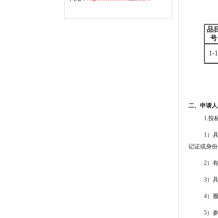
品
号
1-1
二、申请人
1.
1）
记证或身份
2）
3）
4）
5）