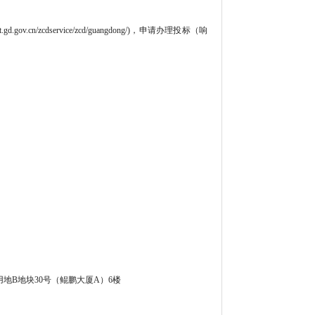
cn/zcdservice/zcd/guangdong/)，申请办理投标（响
B地块30号（鲲鹏大厦A）6楼