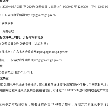
标文件
：
2026年05月25日
至
2026年06月01日
，每天上午
00:00:00
至
12:00:00
，下午
12:00:0
：
广东省政府采购网https://gdgpo.czt.gd.gov.cn/
：
在线获取
：
免费获取
标文件截止时间、开标时间和地点
6年06月16日 09时00分00秒
（北京时间）
文件地点：
广东省政府采购网https://gdgpo.czt.gd.gov.cn/
地点：
广东省政府采购网https://gdgpo.czt.gd.gov.cn/
限
公告发布之日起
5
个工作日。
充事宜
项目采用电子系统进行招投标，请在投标前详细阅读供应商操作手册，手册获取网址：https://gdgpo.czt.gd
在使用过程中遇到涉及系统使用的问题，可通过020-88696588 进行咨询或通过
供应商参加本项目投标，需要提前办理CA和电子签章，办理方式和注意事项详