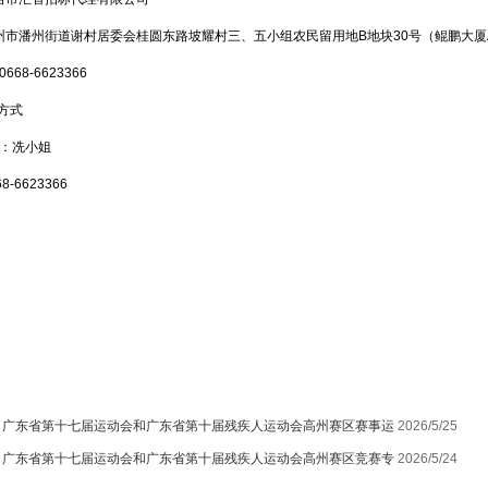
州市潘州街道谢村居委会桂圆东路坡耀村三、五小组农民留用地
B地块30号（鲲鹏大厦
68-6623366
系方式
：冼小姐
68-6623366
：
广东省第十七届运动会和广东省第十届残疾人运动会高州赛区赛事运
2026/5/25
：
广东省第十七届运动会和广东省第十届残疾人运动会高州赛区竞赛专
2026/5/24