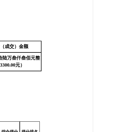
（成交）金额
拾陆万叁仟叁佰元整
63300.00元）
综合得分
得分排名