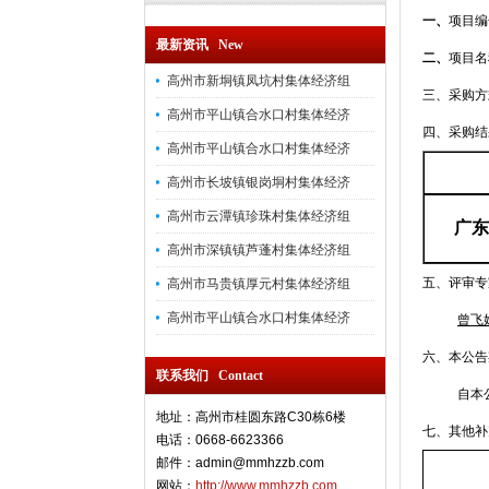
一、
项目编号
最新资讯 New
二、
项目名
高州市新垌镇凤坑村集体经济组
三、采购方
高州市平山镇合水口村集体经济
四、采购结
高州市平山镇合水口村集体经济
高州市长坡镇银岗垌村集体经济
高州市云潭镇珍珠村集体经济组
广东
高州市深镇镇芦蓬村集体经济组
五、评审
高州市马贵镇厚元村集体经济组
高州市平山镇合水口村集体经济
曾飞
六、本公告
联系我们 Contact
自本
地址：高州市桂圆东路C30栋6楼
七、其他补
电话：0668-6623366
邮件：admin@mmhzzb.com
网站：
http://www.mmhzzb.com