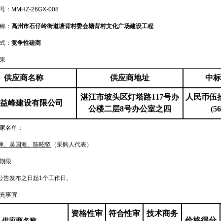
：MMHZ-26GX-008
称：
高州市石仔岭街道塘背村委会塘背村文化广场建设工程
式：
竞争性磋商
果
供应商名称
供应商地址
中标
湛江市坡头区灯塔路
117号办
人民币伍
益峰建设有限公司
公楼二层8号办公室之四
(5
专家名单：
婵
、
吴国海
、陈昭坚
（采购人代表）
期限
公告发布之日起
1个工作日。
充事宜
资格性审
符合性审
技术商务
价格得分
供应商名称