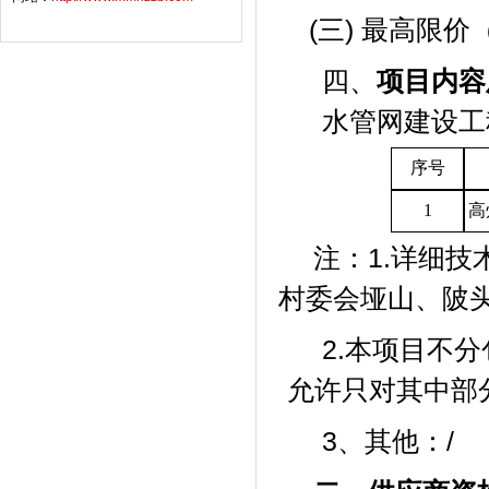
(三) 最高限
四、
项目内容
水管网建设工
序号
1
高
注：
1.详细
村委会垭山、陂
2.本项目不
允许只对其中部
3、其他：/