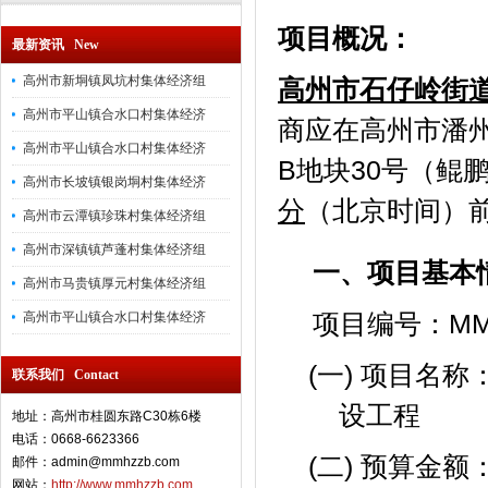
项目概况：
最新资讯 New
高州市新垌镇凤坑村集体经济组
高州市石仔岭街
高州市平山镇合水口村集体经济
商应在
高州市潘
高州市平山镇合水口村集体经济
B地块30号（鲲
高州市长坡镇银岗垌村集体经济
分
（北京时间）
高州市云潭镇珍珠村集体经济组
高州市深镇镇芦蓬村集体经济组
一、项目基本
高州市马贵镇厚元村集体经济组
项目编号：MMHZ
高州市平山镇合水口村集体经济
(一) 项目名
联系我们 Contact
设工程
地址：高州市桂圆东路C30栋6楼
电话：0668-6623366
(二) 预算金额
邮件：admin@mmhzzb.com
网站：
http://www.mmhzzb.com