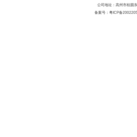
公司地址：高州市桂圆东路C
备案号：粤ICP备2002205