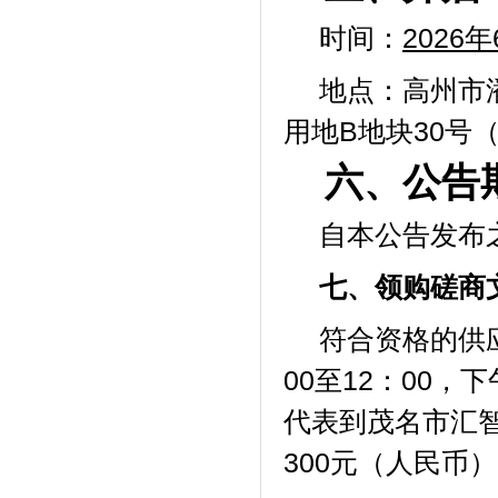
时间：
202
6
年
地点：高州市
用地
B地块30号
六、公告
自本公告发布
七
、领购磋商
符合资格的供应
00至12：00，
代表
到茂名市汇
300元（人民币