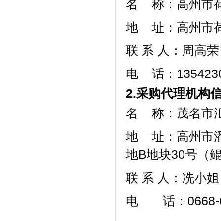
名
称：
高州市
地 址：高州市
联 系 人：周高荣
电
话：
1354
2.采购代理机构
名
称：
茂名市
地
址：高州市
地
B地块30号（
联 系
人：冼小姐
电 话：
0668