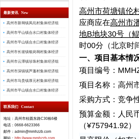
高州市荷塘镇伦
最新资讯 New
应商应在
高州市
高州市新垌镇凤坑村集体经济组
地
B地块30号（
高州市平山镇合水口村集体经济
高州市平山镇合水口村集体经济
时00分（北京时
高州市长坡镇银岗垌村集体经济
一、项目基本情
高州市云潭镇珍珠村集体经济组
项目编号：MMHZ-
高州市深镇镇芦蓬村集体经济组
高州市马贵镇厚元村集体经济组
项目名称：高州
高州市平山镇合水口村集体经济
采购方式：竞争
联系我们 Contact
预算金额：人民
地址：高州市桂圆东路C30栋6楼
（¥757941.92）
电话：0668-6623366
邮件：admin@mmhzzb.com
网站：
http://www.mmhzzb.com