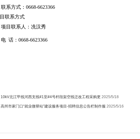
联系方式：
0668-6623366
项目联系方式
项目联系人：
冼汉秀
电 话：
0668-6623366
：
10kV北江甲线河西支线#1至#4号杆段架空线迁改工程采购更
2025/5/18
：
高州市家门口“就业微驿站”建设服务项目-招聘信息公告栏制作服
2025/5/16