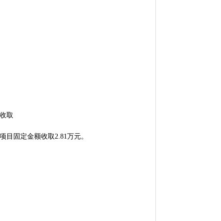
不收取
项目固定金额收取
2.81
万
元。