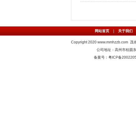
网站首页
|
关于我们
Copyright 2020
www.mmhzzb.com
茂名
公司地址：高州市桂圆东路C
备案号：粤ICP备2002205