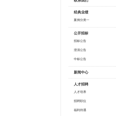
联系我们
经典业绩
案例分类一
公开招标
招标公告
澄清公告
中标公告
新闻中心
人才招聘
人才培养
招聘职位
福利待遇